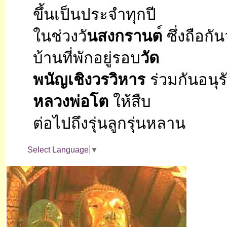
ขึ้นเป็นประจำทุกปี
ในช่วงวั
นสงกรานต
์ ซึ่งถือก
บ้านที่พักอยู่รอบ
วัด
พนัญเชิงวรวิหาร
ร่วมกันอนุร
หลวงพ่อโต
ให้สืบ
ต่อไปถึงรุ่นลูกรุ่นหลาน
Select Language
▼