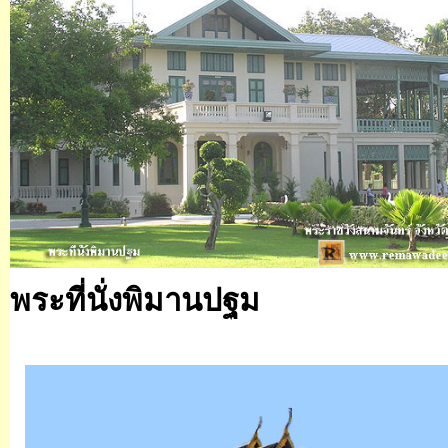
พระที่นั่งพิมานปฐม