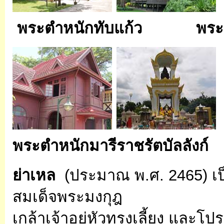
พระตำหนักทับแก้ว
พระ
พระตำหนักมารีราชรัตบัลลังก์
เ
ย่าเหล
(ประมาณ พ.ศ. 2465) เป็
สมเด็จพระมงกุฎ
เกล้าเจ้าอยู่หัวทรงเลี้ยง และโป