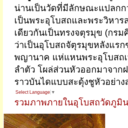
น่านเป็นวัดที่มีลักษณะแปลกกว่
เป็นพระอุโบสถและพระวิหารส
เดียวกันเป็นทรงจตุรมุข (กรม
ว่าเป็นอุโบสถจัตุรมุขหลังแ
พญานาค แห่แหนพระอุโบสถเ
ลำตัว โผล่ส่วนหัวออกมาจากฝา
ราวบันไดแบบสะดุ้งชูหัวอย่างส
Select Language
▼
รวมภาพภายในอุโบสถวัดภูมิน