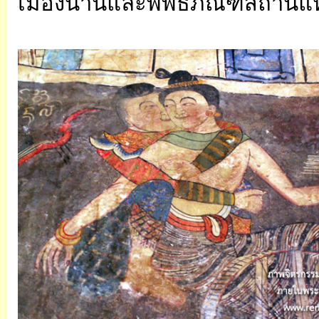
เมืองน่านและพิพิธภัณฑ์สถานแห