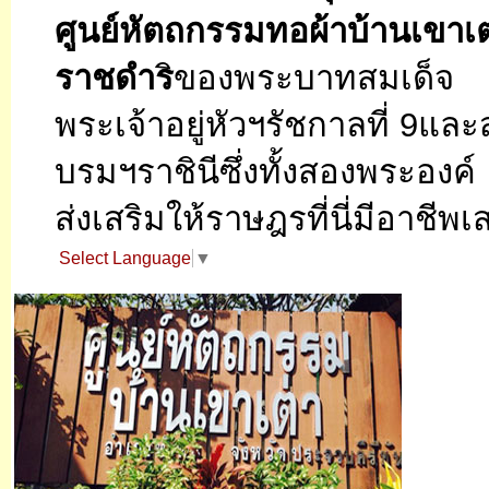
ศูนย์หัตถกรรมทอผ้า
บ้านเขาเต
ราชดำร
ิของพระบาทสมเด็จ
พระเจ้าอยู่หัวฯรัชกาลที่ 9แ
บรมฯราชินีซึ่งทั้งสองพระองค์
ส่งเสริมให้ราษฎรที่นี่มีอาชีพ
Select Language
▼