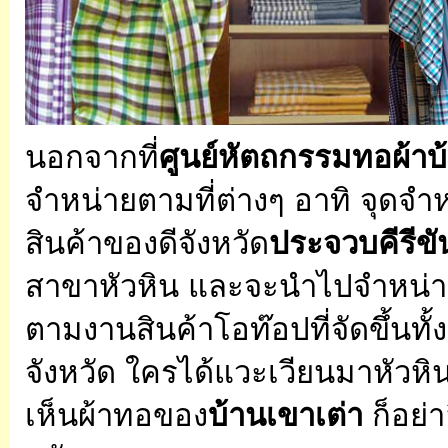
นอกจากที่
ศูนย์หัตถกรรมทอผ้า
บ
จำหน่ายตามที่ต่างๆ อาทิ จุดจำ
สินค้าของดีจังหวัด
ประจวบคีรีขั
สาขาหัวหิน และจะนำไปจำหน่
ตามงานสินค้าโอท๊อปที่จัดขึ้นทั
จังหวัด ใครได้แวะเวียนมาหัวหิ
เห็นผ้าทอของ
บ้านเขาเต่า
ก็อย่