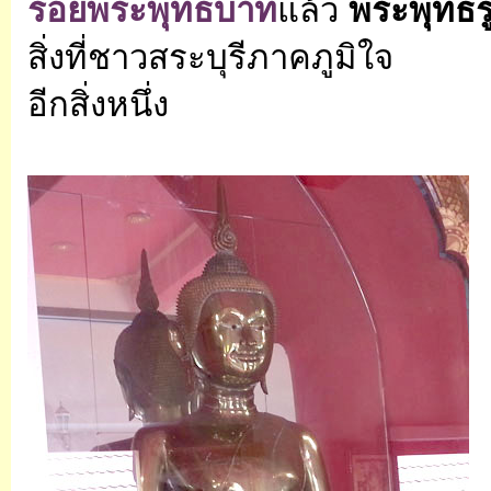
รอยพระพุทธบาท
แล้ว
พระพุทธร
สิ่งที่ชาวสระบุรีภาคภูมิใจ
อีกสิ่งหนึ่ง