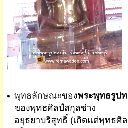
พุทธลักษณะของ
พระพุทธรูป
ของพุทธศิลป์สกุลช่าง
อยุธยาบริสุทธิ์ (เกิดแต่พุทธศิ