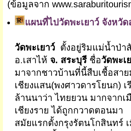
(ข้อมูลจาก www.saraburitouri
แผนที่ไปวัดพะเยาว์
จังหวัด
วัดพะเยาว์
ตั้งอยู่ริมแม่น้ำป่
อ.เสาไห้
จ. สระบุรี
ชื่อ
วัดพะเ
มาจากชาวบ้านที่นี้สืบเชื้อ
เชียงแสน(พงศาวดารโยนก) เ
ล้านนาว่า ไทยยวน มากจากเมือ
เชียงราย ได้ถูกกวาดตอนมา
สมัยแรกตั้งกรุงรัตนโกสินทร์ เม