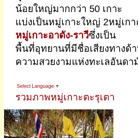
น้อยใหญ่มากกว่า 50 เกาะ
แบ่งเป็นหมู่เกาะใหญ่ 2หมู่เกา
หมู่เกาะอาดัง-ราว
ซึ่งเป็น
พื้นที่อุทยานที่มีชื่อเสียงทาง
ความสวยงามแห่งทะเลอันดาม
Select Language
▼
รวมภาพหมู่เกาะตะรุเตา