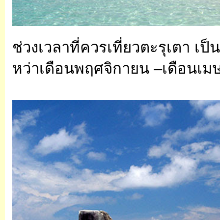
ช่วงเวลาที่ควรเที่ยวตะรุเตา เ
หว่าเดือนพฤศจิกายน –เดือนเม