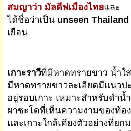
สมญาว่า มัลดีฟเมืองไทย
และ
ได้ชื่อว่าเป็น
unseen Thailan
เยือน
เกาะราวี
ที่มีหาดทรายขาว น้ำใ
มีหาดทรายขาวละเอียดมีแนวปะ
อยู่รอบเกาะ เหมาะสำหรับดำน้ำต
ผาชะโดที่เห็นความงามของท้อง
และเกาะใกล้เคียงตัวอย่างที่ยกมาน