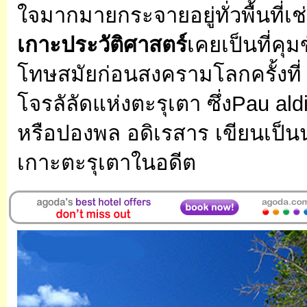
ใจมากมายกระจายอยู่ทั่วพื้นที่เ
เกาะประวัติศาสตร์
เคยเป็นที่คุม
โทษสมัยก่อนสงครามโลกครั้งที่ 2
โจรลัลัดแห่งตะรุเตา ซึ่งPau ald
หรือปองพล อดิเรสาร เขียนเป็นน
เกาะตะรุเตาในอดีต