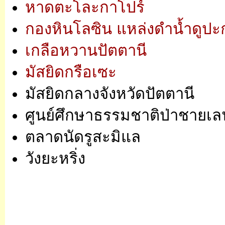
หาดตะโละกาโปร์
กองหินโลซิน แหล่งดำน้ำดูปะ
เกลือหวานปัตตานี
มัสยิดกรือเซะ
มัสยิดกลางจังหวัดปัตตานี
ศูนย์ศึกษาธรรมชาติป่าชายเลน
ตลาดนัดรูสะมิแล
วังยะหริ่ง