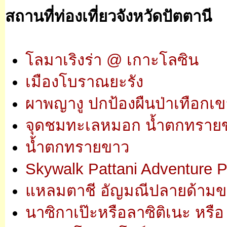
สถานที่ท่องเที่ยวจังหวัดปัตตานี
โลมาเริงร่า @ เกาะโลซิน
เมืองโบราณยะรัง
ผาพญางู ปกป้องผืนป่าเทือกเข
จุดชมทะเลหมอก น้ำตกทราย
น้ำตกทรายขาว
Skywalk Pattani Adventure P
แหลมตาชี อัญมณีปลายด้าม
นาซิกาเป๊ะหรือลาซิติเนะ หรือ