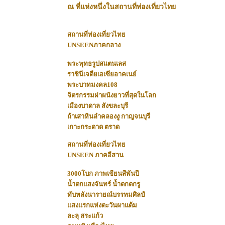
ณ ที่แห่งหนึ่งในสถานที่ท่องเที่ยวไทย
สถานที่ท่องเที่ยวไทย
UNSEENภาคกลาง
พระพุทธรูปสแตนเลส
ราชินีเจดียเอเซียอาคเนย์
พระบาทมงคล108
จิตรกรรมฝาผนังยาวที่สุดในโลก
เมืองบาดาล สังขละบุรี
ถ้าเสาหินลำคลองงู กาญจนบุรี
เกาะกระดาด ตราด
สถานที่ท่องเที่ยวไทย
UNSEEN ภาคอีสาน
3000โบก ภาพเขียนสีพันปี
น้ำตกแสงจันทร์ น้ำตกตกรู
ทับหลังนารายณ์บรรทมศิลป์
แสงแรกแห่งตะวันผาแต้ม
ละลุ สระแก้ว