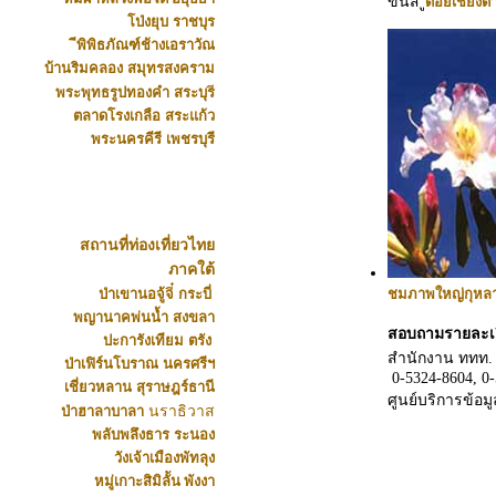
ขึ้นส ู่
ดอยเชียงด
โป่งยุบ
ราชบุร
พิพิธภัณฑ์ช้างเอราวัณ
บ้านริมคลอง
สมุทรสงคราม
พระพุทธรูปทองคำ
สระบุร
ตลาดโรงเกลือ
สระแก้ว
พระนครคีรี
เพชรบุรี
สถานที่ท่องเที่ยวไทย
ภาคใต้
ป่าเขานอจู้จ
ี๋
กระบี่
ชมภาพใหญ่กุหลา
พญานาคพ่นน้ำ
สงขลา
สอบถามรายละเอี
ปะการังเทียม
ตรัง
สำนักงาน ททท. 
ป่าเฟิร์นโบราณ
นครศรีฯ
0-5324-8604, 0-
เชี่ยวหลาน
สุราษฎร์ธานี
ศูนย์บริการข้อมู
ป่าฮาลาบาลา
นราธิวาส
พลับพลึงธาร
ระนอง
วังเจ้าเมืองพัทลุง
หมู่เกาะสิมิลััน
พังงา