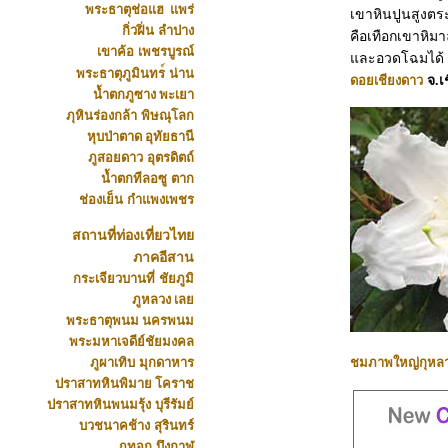
พระธาตุช่อแฮ
แพร่
เขาหินปูนสูงตระ
กิ่วฝิ่น
ลำปาง
คือเทือกเขาหิมา
เขาค้อ
เพชรบูรณ์
และอวดโฉมได้ บ
พระธาตุภูมินทร
์
น่าน
ดอยเชียงดาว
จ.เ
น้ำตกภูซาง
พะเยา
ภุหินร่องกล้า
พิษณุโลก
หุบป่าตาด
อุทัยธาน
ภูสอยดาว
อุตรดิตถ์
น้ำตกทีลอซู
ตาก
ช่องเย็น
กำแพงเพชร
สถานที่ท่องเที่ยวไทย
ภาคอีสาน
กระเจียวบานที่
ชัยภูมิ
ภูหลวง
เลย
พระธาตุพนม
นครพนม
พระมหาเจดีย์ชัยมงคล
ภูผาเทิบ
มุกดาหาร
ชมภาพใหญ่กุหลา
ปราสาทหินพิมาย
โคราช
ปราสาทหินพนมรุ้ง
บุรีรัมย์
บวชนาคช้าง
สุรินทร์
ภูทอก
บึงกาฬ