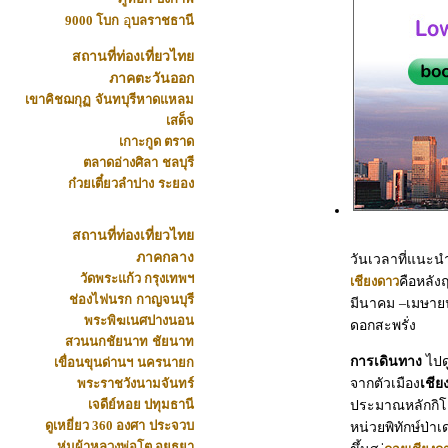
9000 โบก
อ
ุบลราชธานี
สถานที่ท่องเที่ยวไทย
ภาคตะวันออก
เขาคิชฌกุฏ
จันทบุรี
หาดแหลม
เสด็จ
เกาะกูด ตราด
ตลาดอ่างศิลา
ชลบุรี
ก๋วยเตี๋ยวลำปาง
ระยอง
สถานที่ท่องเที่ยวไทย
ภาคกลาง
วันเวลาที่แนะนำ ช
วัดพระแก้ว
กรุงเทพฯ
เชียงดาว
คือหลัง
ช่องไฟนรก
กาญจนบุรี
มีนาคม –เมษายน 
พระพิฆเนศปางนอน
ดอกสะพรั่ง
สวนนกชัยนาท
ชัยนาท
การเดินทาง
ไปด
เขื่อนขุนด่านฯ
นครนายก
พระราชวังนามจันทร
จากตัวเมือง
เชีย
เจดีย์หอย ปทุมธานี
ประมาณหลักกิโลเ
ดูเหยี่ยว 360 องศา
ประจวบ
หน่วยพิทักษ์ป่าเ
ห่มผ้าหลวงพ่อโต อยุธยา