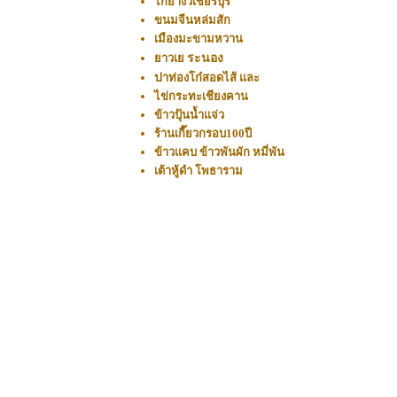
ไก่ย่างวิเชียรบุรี
ขนมจีนหล่มสัก
เมืองมะขามหวาน
ยาวเย
ระนอง
ป
าท่องโก๋สอดไส้
และ
ไ
ข่กระทะเชียงคาน
ข้าวปุ้นน้ำแจ่ว
ร้านเกี๊ยวกรอบ100ปี
ข้าวแคบ ข้าวพันผัก หมี่พัน
เต้าหู้ดำ โพธาราม